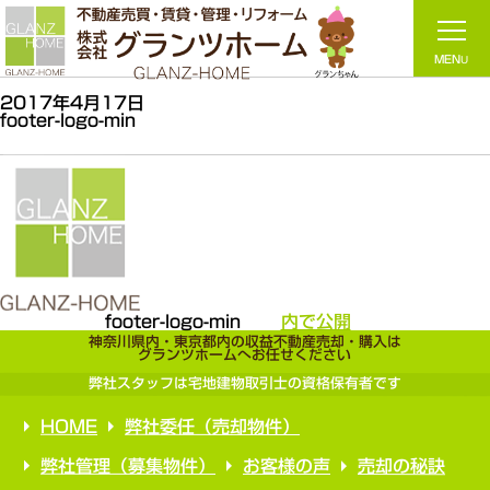
2017年4月17日
footer-logo-min
footer-logo-min
内で公開
神奈川県内・東京都内の収益不動産売却・購入は
グランツホームへお任せください
弊社スタッフは宅地建物取引士の資格保有者です
HOME
弊社委任（売却物件）
弊社管理（募集物件）
お客様の声
売却の秘訣