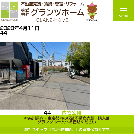
2023年4月11日
44
44
内で公開
神奈川県内・東京都内の収益不動産売却・購入は
グランツホームへお任せください
弊社スタッフは宅地建物取引士の資格保有者です