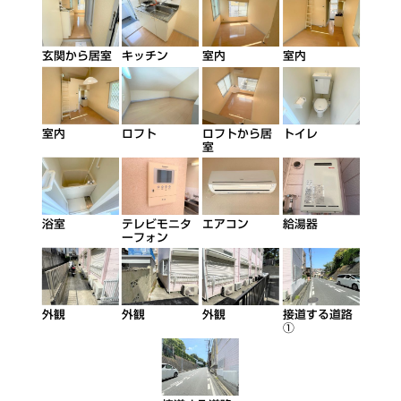
玄関から居室
キッチン
室内
室内
室内
ロフト
ロフトから居
トイレ
室
浴室
テレビモニタ
エアコン
給湯器
ーフォン
外観
外観
外観
接道する道路
①