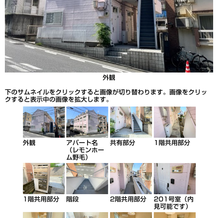
外観
下のサムネイルをクリックすると画像が切り替わります。画像をクリッ
クすると表示中の画像を拡大します。
外観
アパート名
共有部分
1階共用部分
（レモンホー
ム野毛）
1階共用部分
階段
2階共用部分
201号室（内
見可能です）