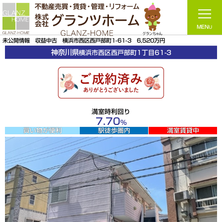
未公開情報 収益中古 横浜市西区西戸部町1-61-3 6,520万円
神奈川県
横浜市西区
西戸部町1丁目61-3
満室時利回り
7.70
％
買い物が便利
駅徒歩圏内
満室賃貸中