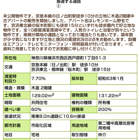
接道する道路
②
未公開物件です。京急本線の日ノ出町駅徒歩10分の立地に木造2階建中
古アパートの販売を開始しました。アパート名はレモンホーム野毛で
す。京浜東北線の桜木町駅にも徒歩15分といずれも徒歩圏内で好立地な
物件です。全10部屋満室賃貸中です。人気のトイレと浴室が別々という
物件です。南側が隣地の通路となっており陽当たりも良いです。築年数
が少々気になりますが立地と現況の賃貸状況の2点をお勧めします。設備
はエアコン・テレビモニターフォン・照明器具が付いております。一式
資料ご用意しておりますのでお気軽に申し付けください。
所在地
神奈川県横浜市西区西戸部町1丁目61-3
京急本線『日ノ出町』駅 徒歩10分
交通
京浜東北・根岸線『桜木町』駅 徒歩15分
満室時
7.70％
築年数
昭和63年1月
利回り
構造・規模
木造 2階建
2
2
土地面積
建物面積
129.02ｍ
131.22ｍ
間取
共同住宅
権利の種類
所有権
建ぺい率
60％
容積率
200％
接道状況
南東8.0ｍ道路に10.6ｍ接道
第二種中高層住居専
都市計画
市街化区域
用途地域
用地域
地目
宅地
取引態様
仲介