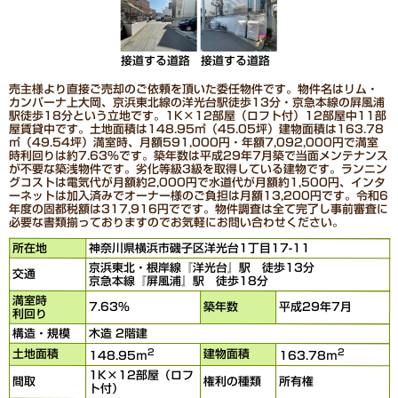
接道する道路
接道する道路
売主様より直接ご売却のご依頼を頂いた委任物件です。物件名はリム・
カンパーナ上大岡、京浜東北線の洋光台駅徒歩13分・京急本線の屛風浦
駅徒歩18分という立地です。1K×12部屋（ロフト付）12部屋中11部
屋賃貸中です。土地面積は148.95㎡（45.05坪）建物面積は163.78
㎡（49.54坪）満室時、月額591,000円・年額7,092,000円で満室
時利回りは約7.63％です。築年数は平成29年7月築で当面メンテナンス
が不要な築浅物件です。劣化等級3級を取得している建物です。ランニン
グコストは電気代が月額約2,000円で水道代が月額約1,500円、インタ
ーネットは加入済みでオーナー様のご負担は月額13,200円です。令和6
年度の固都税額は317,916円でです。物件調査は全て完了し事前審査に
必要な書類揃っておりますのでお気軽にお問い合わせください。
所在地
神奈川県横浜市磯子区洋光台1丁目17-11
京浜東北・根岸線『洋光台』駅 徒歩13分
交通
京急本線『屏風浦』駅 徒歩18分
満室時
7.63％
築年数
平成29年7月
利回り
構造・規模
木造 2階建
2
2
土地面積
建物面積
148.95ｍ
163.78ｍ
1K×12部屋（ロフ
間取
権利の種類
所有権
ト付）