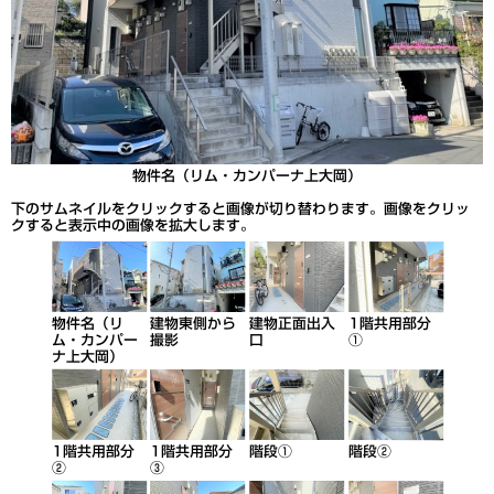
物件名（リム・カンパーナ上大岡）
下のサムネイルをクリックすると画像が切り替わります。画像をクリッ
クすると表示中の画像を拡大します。
物件名（リ
建物東側から
建物正面出入
1階共用部分
ム・カンパー
撮影
口
①
ナ上大岡）
1階共用部分
1階共用部分
階段①
階段②
②
③