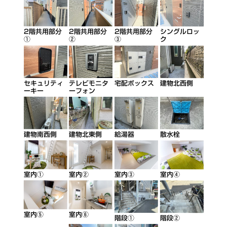
2階共用部分
2階共用部分
2階共用部分
シングルロッ
①
②
③
ク
セキュリティ
テレビモニタ
宅配ボックス
建物北西側
ーキー
ーフォン
建物南西側
建物北東側
給湯器
散水栓
室内②
室内④
室内①
室内③
室内⑥
室内⑤
階段①
階段②