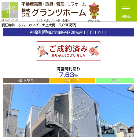
委任物件 リム・カンパーナ上大岡 9,290万円
神奈川県
横浜市磯子区
洋光台1丁目17-11
満室時利回り
7.63
％
値下がり
高利回り
築浅