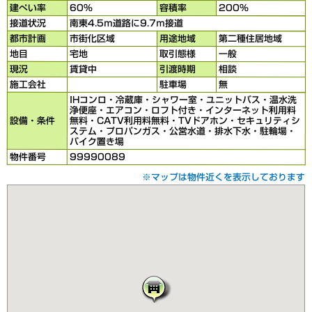
建ぺい率
60％
容積率
200％
接道状況
南東4.5ｍ道路に9.7ｍ接道
都市計画
市街化区域
用途地域
第二種住居地域
地目
宅地
取引態様
一般
現況
賃貸中
引渡時期
相談
施工会社
駐車場
無
IHコンロ・冷蔵庫・シャワー室・ユニットバス・温水洗
浄便座・エアコン・ロフト付き・インターネット利用料
設備・条件
無料・CATV利用料無料・TVドアホン・セキュリティシ
ステム・プロパンガス・公営水道・排水下水・駐輪場・
バイク置き場
物件番号
99990089
※マップは物件近くを表示しております