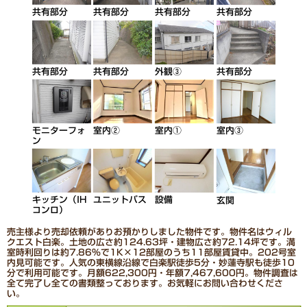
共有部分
共有部分
共有部分
共有部分
共有部分
共有部分
外観③
共有部分
モニターフォ
室内②
室内③
室内①
ン
キッチン（IH
ユニットバス
設備
玄関
コンロ）
売主様より売却依頼がありお預かりしました物件です。物件名はウィル
クエスト白楽。土地の広さ約124.63坪・建物広さ約72.14坪です。満
室時利回りは約7.86％で1K×12部屋のうち11部屋賃貸中。202号室
内見可能です。人気の東横線沿線で白楽駅徒歩5分・妙蓮寺駅も徒歩10
分で利用可能です。月額622,300円・年額7,467,600円。物件調査は
全て完了し全ての書類整っております。お気軽にお問い合わせくださ
い。