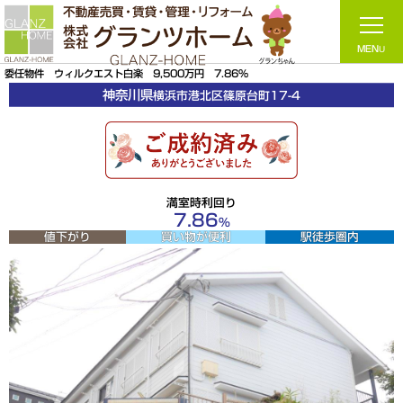
委任物件 ウィルクエスト白楽 9,500万円 7.86%
神奈川県
横浜市港北区
篠原台町17-4
満室時利回り
7.86
％
買い物が便利
駅徒歩圏内
値下がり