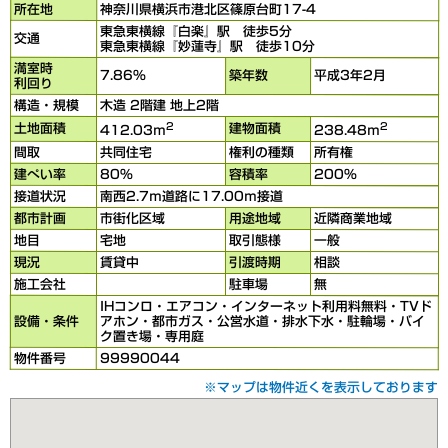
所在地
神奈川県横浜市港北区篠原台町17-4
東急東横線『白楽』駅 徒歩5分
交通
東急東横線『妙蓮寺』駅 徒歩10分
満室時
7.86％
築年数
平成3年2月
利回り
構造・規模
木造 2階建 地上2階
2
2
土地面積
建物面積
412.03ｍ
238.48ｍ
間取
共同住宅
権利の種類
所有権
建ぺい率
80％
容積率
200％
接道状況
南西2.7ｍ道路に17.00ｍ接道
都市計画
市街化区域
用途地域
近隣商業地域
地目
宅地
取引態様
一般
現況
賃貸中
引渡時期
相談
施工会社
駐車場
無
IHコンロ・エアコン・インターネット利用料無料・TVド
設備・条件
アホン・都市ガス・公営水道・排水下水・駐輪場・バイ
ク置き場・専用庭
物件番号
99990044
※マップは物件近くを表示しております