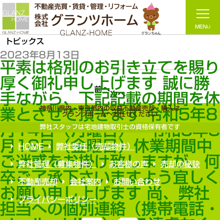
トピックス
2023年8月13日
平素は格別のお引き立てを賜
厚く御礼申し上げます 誠に勝
前へ
次へ
手ながら、下記記載の期間を
神奈川県内・東京都内の収益不動産売却・購入は
業とさせて頂きます 令和5年8
グランツホームへお任せください
月14日（月曜日）～令和5年
弊社スタッフは宅地建物取引士の資格保有者です
月18日（金曜日）休業期間中
HOME
弊社委任（売却物件）
ご迷惑をお掛け致しますが、
弊社管理（募集物件）
お客様の声
売却の秘訣
卒ご了承下さいますよう宜しく
不動産売却
会社案内
お問い合わせ
お願い申し上げます 尚、弊社
プライバシーポリシー
担当への個別連絡（携帯電話・