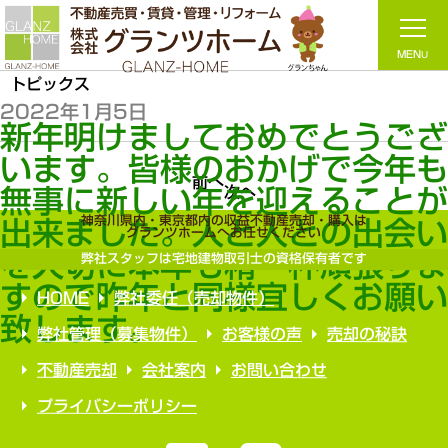
トピックス
2022年1月5日
新年明けましておめでとうご
います。皆様のおかげで今年
前へ
次へ
無事に新しい年を迎えること
神奈川県内・東京都内の収益不動産売却・購入は
出来ました。人と人との出会
グランツホームへお任せください
を大切に本年も精一杯頑張りま
弊社スタッフは宅地建物取引士の資格保有者です
すので昨年と同様宜しくお願い
HOME
弊社委任（売却物件）
致します。
弊社管理（募集物件）
お客様の声
売却の秘訣
不動産売却
会社案内
お問い合わせ
プライバシーポリシー