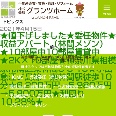
トピックス
2021年4月15日
★値下げしました★委任物件
収益アパート（林間メゾン）
前へ
次へ
★10部屋中10部屋賃貸中
神奈川県内・東京都内の収益不動産売却・購入は
★2K×10部屋★神奈川県相
グランツホームへお任せください
原市南区東林間3-3-15★小田
弊社スタッフは宅地建物取引士の資格保有者です
急江ノ島線／東林間駅徒歩10
HOME
弊社委任（売却物件）
分★6,200万円→5,980万円
弊社管理（募集物件）
お客様の声
売却の秘訣
→5,800万円★利回り
不動産売却
会社案内
お問い合わせ
10.28%★
プライバシーポリシー