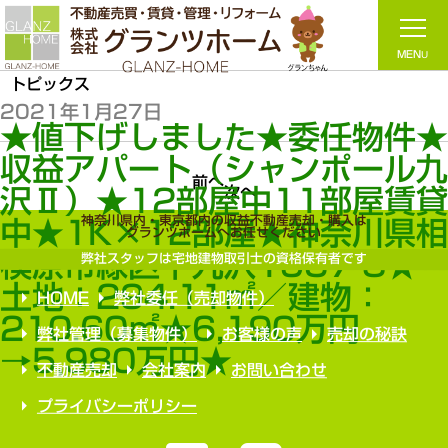
トピックス
2021年1月27日
★値下げしました★委任物件
収益アパート（シャンポール
前へ
次へ
沢Ⅱ）★12部屋中11部屋賃
神奈川県内・東京都内の収益不動産売却・購入は
中★1K×12部屋★神奈川県
グランツホームへお任せください
模原市緑区下九沢1937-8★
弊社スタッフは宅地建物取引士の資格保有者です
土地：294.11㎡／建物：
HOME
弊社委任（売却物件）
210.60㎡★6,190万円
弊社管理（募集物件）
お客様の声
売却の秘訣
→5,980万円★
不動産売却
会社案内
お問い合わせ
プライバシーポリシー