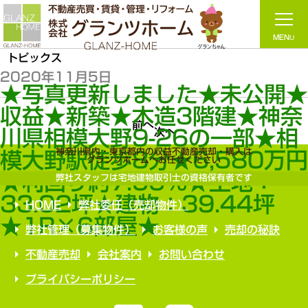
トピックス
2020年11月5日
★写真更新しました★未公開
収益★新築★木造3階建★神奈
前へ
次へ
川県相模大野9-26の一部★相
神奈川県内・東京都内の収益不動産売却・購入は
模大野駅徒歩8分★6,580万
グランツホームへお任せください
★利回り約7.00%★土地：
弊社スタッフは宅地建物取引士の資格保有者です
33.02坪★建物：39.44坪
HOME
弊社委任（売却物件）
★1R×6部屋★
弊社管理（募集物件）
お客様の声
売却の秘訣
不動産売却
会社案内
お問い合わせ
プライバシーポリシー