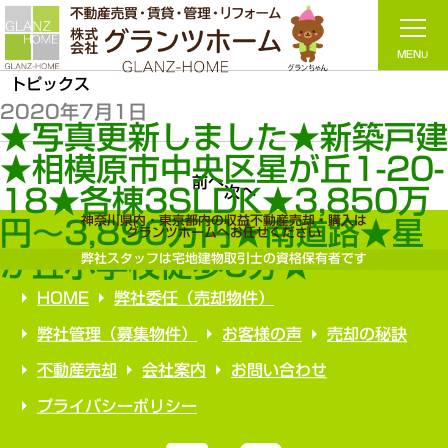
トピックス
2020年7月1日
★写真更新しました★新築戸
★相模原市中央区星が丘1-20-
前へ
次へ
18★各棟3SLDK★3,850万
神奈川県内・東京都内の収益不動産売却・購入は
円～3,890万円★南道路★星
グランツホームへお任せください
が丘小学校徒歩3分★
弊社スタッフは宅地建物取引士の資格保有者です
HOME
弊社委任（売却物件）
弊社管理（募集物件）
お客様の声
売却の秘訣
不動産売却
会社案内
お問い合わせ
プライバシーポリシー