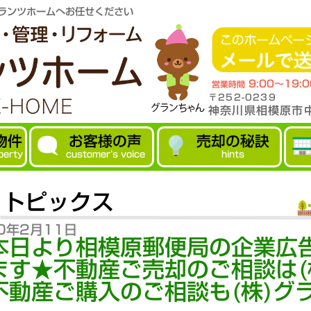
ランツホームへお任せください
9:00～19:
営業時間
〒252-0239
神奈川県相模原市中
物件
お客様の声
売却の秘訣
perty
customer’s voice
hints
トピックス
0年2月11日
本日より相模原郵便局の企業広
ます★不動産ご売却のご相談は(
不動産ご購入のご相談も(株)グ