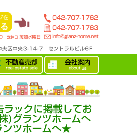
042-707-1762
042-707-1763
info@glanz-home.net
00
毎週水曜日
定休日
央区中央3-14-7 セントラルビル6F
不動産売却
会社案内
real estate sale
about us
告ラックに掲載してお
株)グランツホームへ
ランツホームへ★