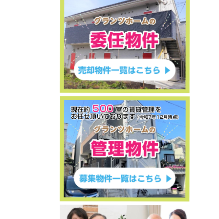
ご売却物件募集キャンペーン
2026年8月4日
★初公開物件★委任物件★Classy港南
中央★10部屋／満室賃貸中★平成31
年2月築★満室時の月額賃料649,000
円・年額賃料7,788,000円★満室時の
利回り6.77％★神奈川県横浜市港南区
港南5-10-36★1億1,500万円★
ご売却物件募集キャンペーン
2026年7月11日
500
★お客様の声を追加しました★中古戸建
現在約
室の賃貸管理を
お任せ頂いております
★東京都町田市山崎町1536-
(令和7年12月時点)
21★2,780万円★
ご売却物件募集キャンペーン
2026年6月16日
★お客様の声を追加しました★収益中古
アパート★ユナイト上星川ルツェルン★
神奈川県横浜市保土ヶ谷区東川島町21-
43★1億1,980万円★
ご売却物件募集キャンペーン
2026年6月13日