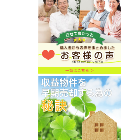
★価格変更★委任物件★収益アパート★
神奈川県横浜市鶴見区下末吉5-8-21-
2★ユナイト鶴見リュクサンブール
★7,210万円→6,800万円★利回り
7.47%→7.92%★
ご売却物件募集キャンペーン
2026年6月9日
★価格変更★委任物件★収益アパート★
神奈川県横浜市保土ヶ谷区桜ヶ丘2-35-
18-2★価格7,800万円→7,600万円
★利回り6.49%→6.66%★
ご売却物件募集キャンペーン
2026年6月8日
★初公開★委任物件★中古戸建★東京都
町田市山崎町1536-21★2,780万円
★リフォーム済★土地151.84㎡
（45.93坪）建物87.17㎡（26.36
坪）★
ご売却物件募集キャンペーン
2026年5月17日
★初公開物件★委任物件★ジュネパレス
淵野辺★6部屋／満室賃貸中★平成元年