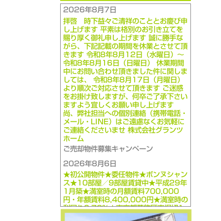
2026年8月7日
拝啓 時下益々ご清祥のこととお慶び申
し上げます 平素は格別のお引き立てを
賜り厚く御礼申し上げます 誠に勝手な
がら、下記記載の期間を休業とさせて頂
きます 令和8年8月12日（水曜日）～
令和8年8月16日（日曜日） 休業期間
中にお問い合わせ頂きました件に関しま
しては、 令和8年8月17日（月曜日）
より順次ご対応させて頂きます ご迷惑
をお掛け致しますが、何卒ご了承下さい
ますよう宜しくお願い申し上げます
尚、弊社担当への個別連絡（携帯電話・
メール・LINE）はご遠慮なくお気軽に
ご連絡くださいませ 株式会社グランツ
ホーム
ご売却物件募集キャンペーン
2026年8月6日
★初公開物件★委任物件★ボンヌシャン
ス★10部屋／9部屋賃貸中★平成29年
1月築★満室時の月額賃料700,000
円・年額賃料8,400,000円★満室時の
利回り6.72％★東京都葛飾区東堀切1-
1-5★1億2,500万円★