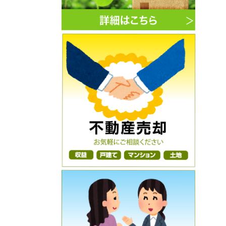
3月築★満室時の月額賃料261,000
円・年額賃料3,132,000円★満室時の
利回り7.67％★神奈川県相模原市中央
区淵野辺1-13-15★4,080万円★
ご売却物件募集キャンペーン
2026年5月12日
★初公開物件★委任物件★屛風浦ニース
の杜★8部屋／満室賃貸中★平成27年
5月築★満室時の月額賃料381,000
円・年額賃料4,572,000円★満室時の
利回り8.02％★神奈川県横浜市磯子区
森6-11-30★5,700万円★
ご売却物件募集キャンペーン