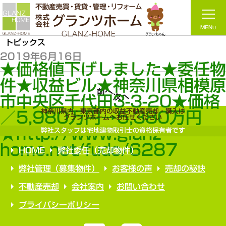
トピックス
2019年6月16日
★価格値下げしました★委任
件★収益ビル★神奈川県相模
前へ
次へ
市中央区千代田3-3-20★価格
神奈川県内・東京都内の収益不動産売却・購入は
／5,980万円→5,380万円
グランツホームへお任せください
★http://www.glanz-
弊社スタッフは宅地建物取引士の資格保有者です
home.net/fudo/6287
HOME
弊社委任（売却物件）
弊社管理（募集物件）
お客様の声
売却の秘訣
不動産売却
会社案内
お問い合わせ
プライバシーポリシー