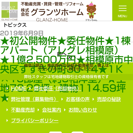
トピックス
2019年6月9日
★初公開物件★委任物件★1棟
アパート（アレグレ相模原）
前へ
次へ
★1億2,500万円★相模原市
神奈川県内・東京都内の収益不動産売却・購入は
央区すすきの町30-14★1Ｋ
グランツホームへお任せください
×15部屋（約9帖洋室）★土
弊社スタッフは宅地建物取引士の資格保有者です
地73.29坪：建物114.59坪
HOME
弊社委任（売却物件）
★
弊社管理（募集物件）
お客様の声
売却の秘訣
不動産売却
会社案内
お問い合わせ
プライバシーポリシー