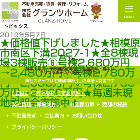
トピックス
2019年5月7日
★価格値下げしました★相模
市南区下溝2027-1★全8棟現
前へ
次へ
場3棟販売⑥号棟2,680万円
神奈川県内・東京都内の収益不動産売却・購入は
→2,480万円⑦号棟2,780万
グランツホームへお任せください
円→2,680万円⑧号棟2,780
弊社スタッフは宅地建物取引士の資格保有者です
万円→2,580万円★毎週末現
HOME
弊社委任（売却物件）
地説明会実施中★
弊社管理（募集物件）
お客様の声
売却の秘訣
不動産売却
会社案内
お問い合わせ
プライバシーポリシー