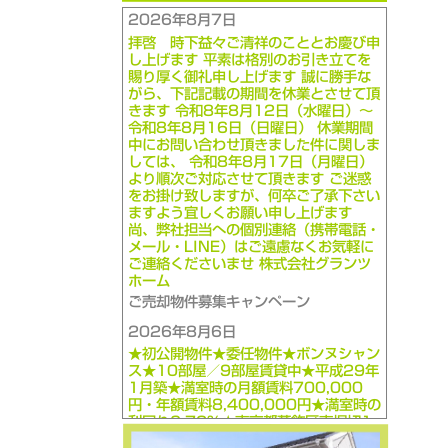
2026年8月7日
拝啓 時下益々ご清祥のこととお慶び申
し上げます 平素は格別のお引き立てを
賜り厚く御礼申し上げます 誠に勝手な
がら、下記記載の期間を休業とさせて頂
きます 令和8年8月12日（水曜日）～
令和8年8月16日（日曜日） 休業期間
中にお問い合わせ頂きました件に関しま
しては、 令和8年8月17日（月曜日）
より順次ご対応させて頂きます ご迷惑
をお掛け致しますが、何卒ご了承下さい
ますよう宜しくお願い申し上げます
尚、弊社担当への個別連絡（携帯電話・
メール・LINE）はご遠慮なくお気軽に
ご連絡くださいませ 株式会社グランツ
ホーム
ご売却物件募集キャンペーン
2026年8月6日
★初公開物件★委任物件★ボンヌシャン
ス★10部屋／9部屋賃貸中★平成29年
1月築★満室時の月額賃料700,000
円・年額賃料8,400,000円★満室時の
利回り6.72％★東京都葛飾区東堀切1-
1-5★1億2,500万円★