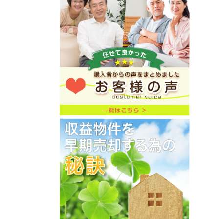
★価格変更★委任物件★収益アパート★
神奈川県横浜市鶴見区下末吉5-8-21-
2★ユナイト鶴見リュクサンブール
★7,210万円→6,800万円★利回り
7.47%→7.92%★
ご売却物件募集キャンペーン
2026年6月9日
★価格変更★委任物件★収益アパート★
神奈川県横浜市保土ヶ谷区桜ヶ丘2-35-
18-2★価格7,800万円→7,600万円
★利回り6.49%→6.66%★
ご売却物件募集キャンペーン
2026年6月8日
★初公開★委任物件★中古戸建★東京都
町田市山崎町1536-21★2,780万円
★リフォーム済★土地151.84㎡
（45.93坪）建物87.17㎡（26.36
坪）★
ご売却物件募集キャンペーン
2026年5月17日
★初公開物件★委任物件★ジュネパレス
淵野辺★6部屋／満室賃貸中★平成元年