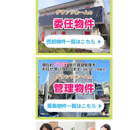
ご売却物件募集キャンペーン
2026年8月4日
★初公開物件★委任物件★Classy港南
中央★10部屋／満室賃貸中★平成31
年2月築★満室時の月額賃料649,000
円・年額賃料7,788,000円★満室時の
利回り6.77％★神奈川県横浜市港南区
港南5-10-36★1億1,500万円★
ご売却物件募集キャンペーン
2026年7月11日
500
★お客様の声を追加しました★中古戸建
現在約
室の賃貸管理を
お任せ頂いております
★東京都町田市山崎町1536-
(令和7年12月時点)
21★2,780万円★
ご売却物件募集キャンペーン
2026年6月16日
★お客様の声を追加しました★収益中古
アパート★ユナイト上星川ルツェルン★
神奈川県横浜市保土ヶ谷区東川島町21-
43★1億1,980万円★
ご売却物件募集キャンペーン
2026年6月13日