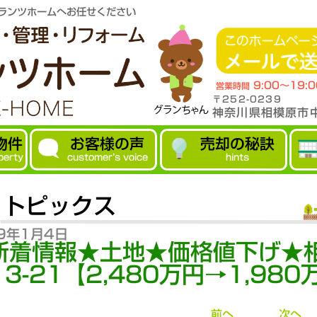
ランツホームへお任せください
9:00～19:
営業時間
〒252-0239
神奈川県相模原市中
物件
お客様の声
売却の秘訣
perty
customer’s voice
hints
トピックス
9年1月4日
新着情報★土地★価格値下げ★
13-21【2,480万円→1,98
前へ
次へ