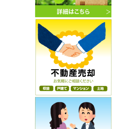
3月築★満室時の月額賃料261,000
円・年額賃料3,132,000円★満室時の
利回り7.67％★神奈川県相模原市中央
区淵野辺1-13-15★4,080万円★
ご売却物件募集キャンペーン
2026年5月12日
★初公開物件★委任物件★屛風浦ニース
の杜★8部屋／満室賃貸中★平成27年
5月築★満室時の月額賃料381,000
円・年額賃料4,572,000円★満室時の
利回り8.02％★神奈川県横浜市磯子区
森6-11-30★5,700万円★
ご売却物件募集キャンペーン