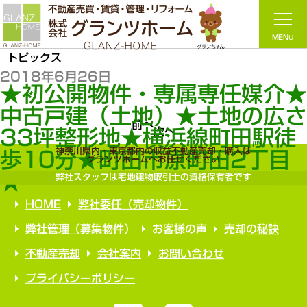
トピックス
2018年6月26日
★初公開物件・専属専任媒介
中古戸建（土地）★土地の広
前へ
次へ
33坪整形地★横浜線町田駅徒
神奈川県内・東京都内の収益不動産売却・購入は
歩10分★町田市原町田2丁目
グランツホームへお任せください
★
弊社スタッフは宅地建物取引士の資格保有者です
HOME
弊社委任（売却物件）
弊社管理（募集物件）
お客様の声
売却の秘訣
不動産売却
会社案内
お問い合わせ
プライバシーポリシー