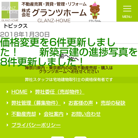
トピックス
2018年1月30日
価格変更を6件更新しまし
た！ 新築戸建の進捗写真
前へ
次へ
8件更新しました！
神奈川県内・東京都内の収益不動産売却・購入は
グランツホームへお任せください
弊社スタッフは宅地建物取引士の資格保有者です
HOME
弊社委任（売却物件）
弊社管理（募集物件）
お客様の声
売却の秘訣
不動産売却
会社案内
お問い合わせ
プライバシーポリシー