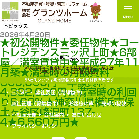
トピックス
2026年4月20日
★初公開物件★委任物件★コ
トレジデンス三ッ沢上町★6部
前へ
次へ
屋／満室賃貸中★平成27年1
神奈川県内・東京都内の収益不動産売却・購入は
月築★満室時の月額賃料
グランツホームへお任せください
366,000円・年額賃料
弊社スタッフは宅地建物取引士の資格保有者です
4,392,000円★満室時の利回
HOME
弊社委任（売却物件）
り6.69％★神奈川県横浜市保
弊社管理（募集物件）
お客様の声
売却の秘訣
土ヶ谷区峰沢町137-
不動産売却
会社案内
お問い合わせ
4★6,560万円★
プライバシーポリシー