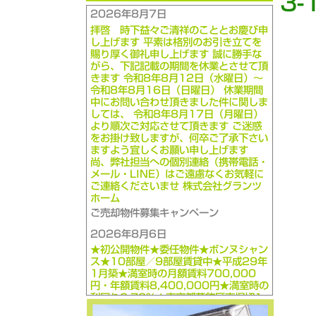
3-
2026年8月7日
拝啓 時下益々ご清祥のこととお慶び申
し上げます 平素は格別のお引き立てを
賜り厚く御礼申し上げます 誠に勝手な
がら、下記記載の期間を休業とさせて頂
きます 令和8年8月12日（水曜日）～
令和8年8月16日（日曜日） 休業期間
中にお問い合わせ頂きました件に関しま
しては、 令和8年8月17日（月曜日）
より順次ご対応させて頂きます ご迷惑
をお掛け致しますが、何卒ご了承下さい
ますよう宜しくお願い申し上げます
尚、弊社担当への個別連絡（携帯電話・
メール・LINE）はご遠慮なくお気軽に
ご連絡くださいませ 株式会社グランツ
ホーム
ご売却物件募集キャンペーン
2026年8月6日
★初公開物件★委任物件★ボンヌシャン
ス★10部屋／9部屋賃貸中★平成29年
1月築★満室時の月額賃料700,000
円・年額賃料8,400,000円★満室時の
利回り6.72％★東京都葛飾区東堀切1-
1-5★1億2,500万円★