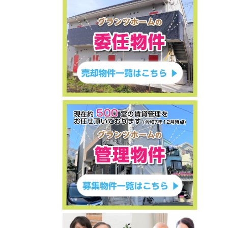
ご売却物件募集キャンペーン
2026年8月4日
★初公開物件★委任物件★Classy港南
中央★10部屋／満室賃貸中★平成31
年2月築★満室時の月額賃料649,000
円・年額賃料7,788,000円★満室時の
利回り6.77％★神奈川県横浜市港南区
港南5-10-36★1億1,500万円★
ご売却物件募集キャンペーン
2026年7月11日
500
★お客様の声を追加しました★中古戸建
現在約
室の賃貸管理を
お任せ頂いております
★東京都町田市山崎町1536-
(令和7年12月時点)
21★2,780万円★
ご売却物件募集キャンペーン
2026年6月16日
★お客様の声を追加しました★収益中古
アパート★ユナイト上星川ルツェルン★
神奈川県横浜市保土ヶ谷区東川島町21-
43★1億1,980万円★
ご売却物件募集キャンペーン
2026年6月13日