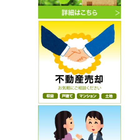
3月築★満室時の月額賃料261,000
円・年額賃料3,132,000円★満室時の
利回り7.67％★神奈川県相模原市中央
区淵野辺1-13-15★4,080万円★
ご売却物件募集キャンペーン
2026年5月12日
★初公開物件★委任物件★屛風浦ニース
の杜★8部屋／満室賃貸中★平成27年
5月築★満室時の月額賃料381,000
円・年額賃料4,572,000円★満室時の
利回り8.02％★神奈川県横浜市磯子区
森6-11-30★5,700万円★
ご売却物件募集キャンペーン