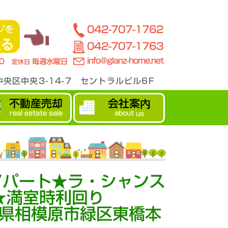
042-707-1762
042-707-1763
info@glanz-home.net
00
毎週水曜日
定休日
央区中央3-14-7 セントラルビル6F
不動産売却
会社案内
real estate sale
about us
アパート★ラ・シャンス
★満室時利回り
川県相模原市緑区東橋本