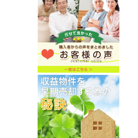
★価格変更★委任物件★収益アパート★
神奈川県横浜市鶴見区下末吉5-8-21-
2★ユナイト鶴見リュクサンブール
★7,210万円→6,800万円★利回り
7.47%→7.92%★
ご売却物件募集キャンペーン
2026年6月9日
★価格変更★委任物件★収益アパート★
神奈川県横浜市保土ヶ谷区桜ヶ丘2-35-
18-2★価格7,800万円→7,600万円
★利回り6.49%→6.66%★
ご売却物件募集キャンペーン
2026年6月8日
★初公開★委任物件★中古戸建★東京都
町田市山崎町1536-21★2,780万円
★リフォーム済★土地151.84㎡
（45.93坪）建物87.17㎡（26.36
坪）★
ご売却物件募集キャンペーン
2026年5月17日
★初公開物件★委任物件★ジュネパレス
淵野辺★6部屋／満室賃貸中★平成元年