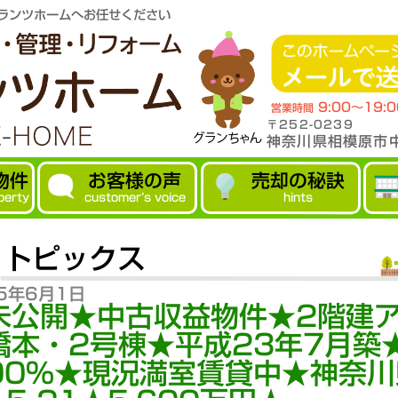
ランツホームへお任せください
9:00～19:
営業時間
〒252-0239
神奈川県相模原市中
物件
お客様の声
売却の秘訣
perty
customer’s voice
hints
トピックス
5年6月1日
未公開★中古収益物件★2階建
橋本・2号棟★平成23年7月築
.00％★現況満室賃貸中★神奈